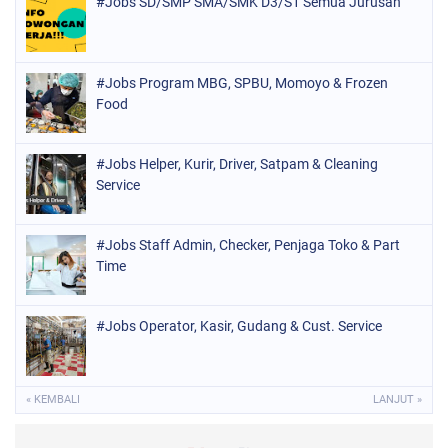
#Jobs SD/SMP SMA/SMK D3/S1 Semua Jurusan
#Jobs Program MBG, SPBU, Momoyo & Frozen
Food
#Jobs Helper, Kurir, Driver, Satpam & Cleaning
Service
#Jobs Staff Admin, Checker, Penjaga Toko & Part
Time
#Jobs Operator, Kasir, Gudang & Cust. Service
« KEMBALI
LANJUT »