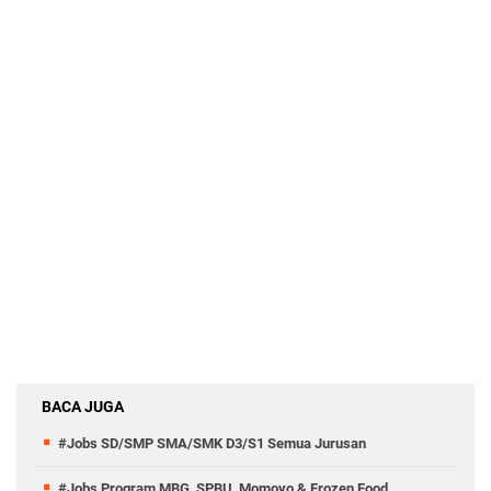
BACA JUGA
#Jobs SD/SMP SMA/SMK D3/S1 Semua Jurusan
#Jobs Program MBG, SPBU, Momoyo & Frozen Food