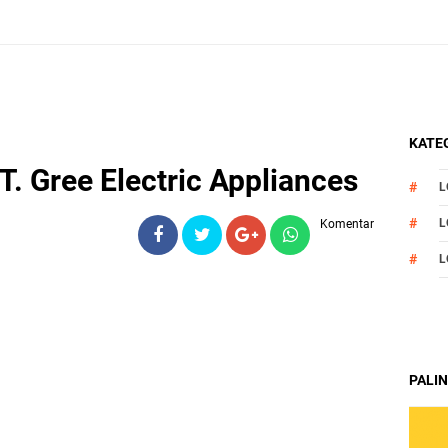
KATEG
. Gree Electric Appliances
L
L
Komentar
L
PALIN