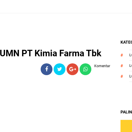
KATEG
BUMN PT Kimia Farma Tbk
L
L
Komentar
L
PALIN