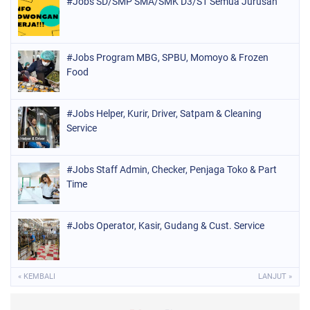
#Jobs SD/SMP SMA/SMK D3/S1 Semua Jurusan
#Jobs Program MBG, SPBU, Momoyo & Frozen
Food
#Jobs Helper, Kurir, Driver, Satpam & Cleaning
Service
#Jobs Staff Admin, Checker, Penjaga Toko & Part
Time
#Jobs Operator, Kasir, Gudang & Cust. Service
« KEMBALI
LANJUT »