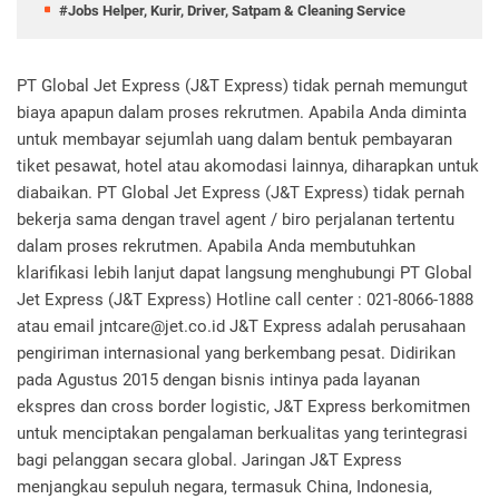
#Jobs Helper, Kurir, Driver, Satpam & Cleaning Service
PT Global Jet Express (J&T Express) tidak pernah memungut
biaya apapun dalam proses rekrutmen. Apabila Anda diminta
untuk membayar sejumlah uang dalam bentuk pembayaran
tiket pesawat, hotel atau akomodasi lainnya, diharapkan untuk
diabaikan. PT Global Jet Express (J&T Express) tidak pernah
bekerja sama dengan travel agent / biro perjalanan tertentu
dalam proses rekrutmen. Apabila Anda membutuhkan
klarifikasi lebih lanjut dapat langsung menghubungi PT Global
Jet Express (J&T Express) Hotline call center : 021-8066-1888
atau email jntcare@jet.co.id J&T Express adalah perusahaan
pengiriman internasional yang berkembang pesat. Didirikan
pada Agustus 2015 dengan bisnis intinya pada layanan
ekspres dan cross border logistic, J&T Express berkomitmen
untuk menciptakan pengalaman berkualitas yang terintegrasi
bagi pelanggan secara global. Jaringan J&T Express
menjangkau sepuluh negara, termasuk China, Indonesia,