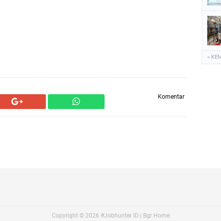
« KE
Komentar
Copyright ©
2026
#Jobhunter ID | Bgr Home