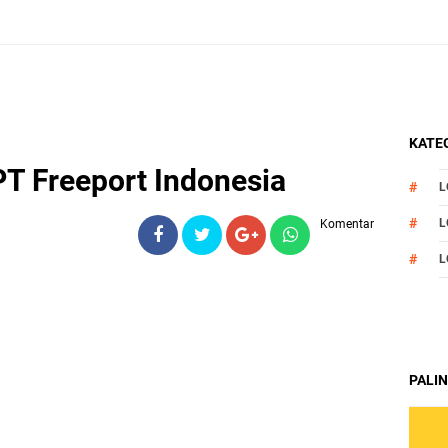
KATEG
T Freeport Indonesia
L
L
Komentar
L
PALIN